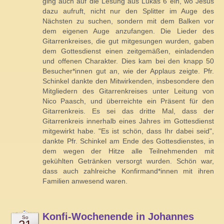
ging auch auf die Lesung aus Lukas 6 ein, wo Jesus
dazu aufruft, nicht nur den Splitter im Auge des
Nächsten zu suchen, sondern mit dem Balken vor
dem eigenen Auge anzufangen. Die Lieder des
Gitarrenkreises, die gut mit­gesungen wurden, gaben
dem Gottesdienst einen zeitgemäßen, einladenden
und offenen Charakter. Dies kam bei den knapp 50
Besucher*innen gut an, wie der Applaus zeigte. Pfr.
Schinkel dankte den Mitwirkenden, insbesondere den
Mitgliedern des Gitarrenkreises unter Leitung von
Nico Paasch, und überreichte ein Präsent für den
Gitarrenkreis. Es sei das dritte Mal, dass der
Gitarrenkreis innerhalb eines Jahres im Gottesdienst
mitgewirkt habe. "Es ist schön, dass Ihr dabei seid",
dankte Pfr. Schinkel am Ende des Gottesdienstes, in
dem wegen der Hitze alle Teilnehmenden mit
gekühlten Getränken versorgt wurden. Schön war,
dass auch zahlreiche Konfirmand*innen mit ihren
Familien anwesend waren.
Konfi-Wochenende in Johannes
So