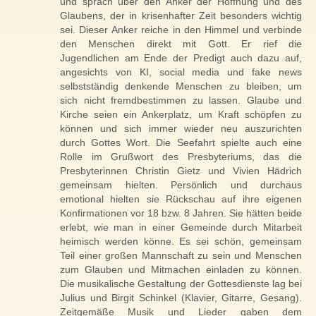
und sprach über den Anker der Hoffnung und des
Glaubens, der in krisenhafter Zeit besonders wichtig
sei. Dieser Anker reiche in den Himmel und verbinde
den Menschen direkt mit Gott. Er rief die
Jugendlichen am Ende der Predigt auch dazu auf,
angesichts von KI, social media und fake news
selbstständig denkende Menschen zu bleiben, um
sich nicht fremd­bestimmen zu lassen. Glaube und
Kirche seien ein Ankerplatz, um Kraft schöpfen zu
können und sich immer wieder neu auszurichten
durch Gottes Wort. Die Seefahrt spielte auch eine
Rolle im Grußwort des Presbyteriums, das die
Presbyterinnen Christin Gietz und Vivien Hädrich
gemeinsam hielten. Persönlich und durchaus
emotional hielten sie Rückschau auf ihre eigenen
Konfirmationen vor 18 bzw. 8 Jahren. Sie hätten beide
erlebt, wie man in einer Gemeinde durch Mitarbeit
heimisch werden könne. Es sei schön, gemeinsam
Teil einer großen Mannschaft zu sein und Menschen
zum Glauben und Mitmachen einladen zu können.
Die musikalische Gestaltung der Gottesdienste lag bei
Julius und Birgit Schinkel (Klavier, Gitarre, Gesang).
Zeitgemäße Musik und Lieder gaben dem