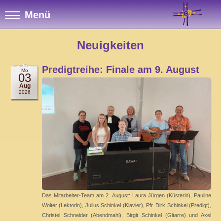
Menü
Neuigkeiten
Predigtreihe: Finale am 9. August
Mo
03
Aug
2026
Das Mitarbeiter-Team am 2. August: Laura Jürgen (Küsterin), Pauline
Wolter (Lektorin), Julius Schinkel (Klavier), Pfr. Dirk Schinkel (Predigt),
Christel Schneider (Abendmahl), Birgit Schinkel (Gitarre) und Axel