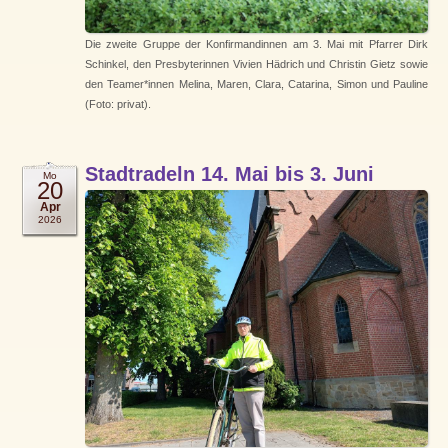
Die zweite Gruppe der Konfirmandinnen am 3. Mai mit Pfarrer Dirk
Schinkel, den Presbyterinnen Vivien Hädrich und Christin Gietz sowie
den Teamer*innen Melina, Maren, Clara, Catarina, Simon und Pauline
(Foto: privat).
Stadtradeln 14. Mai bis 3. Juni
Mo
20
Apr
2026