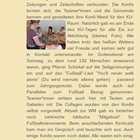
Zeitungen und Zeitschriften verbunden. Die Konfis
lernten sich, die Teamer*innen und die Gemeinde
kennen und gestalteten ihre Konfi-Wand für den KU-
Raum. Natürlich gab es am Ende
des KU-Tages für alle Eis zur
Abkühlung (kleines Foto). Alle
hatten trotz des heißen Wetters
viel Freude und kamen sehr gut
in Kontakt untereinander. Im Gottesdienst am
Sonntag, zu dem rund 130 Menschen anwesend
waren, ging Pfarrer Schinkel auf die Seligpreisungen
ein und auf das "Fußball"-Lied "You'll never walk
alone" (Du wirst niemals alleine gehen) - passend
zum Jahrgangsmotto. Dabei wurde auch auf
Parallelen zum Fußball Bezug genommen.
Teamer*innen wirkten auch hier mit Texten und
Gebeten mit. Die Collagen wurden von den Konfis
selbst vorgestellt. Aktuell zur WM gab es hinterher
noch zahlreiche biblische "Mitgebsel" für
Fußballinteressierte. Beim anschließenden Kirchcafé
kam man ins Gespräch und tauschte sich aus. Auch
einige Konfis waren noch dabei. Alle waren sich einig: