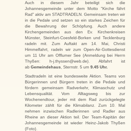
Auch in diesem Jahr beteiligt sich die
Johannesgemeinde unter dem Motto "Kirche fährt
Rad" aktiv am STADTRADELN. Gemeinsam treten wir
in die Pedale und setzen so ein starkes Zeichen für
die Bewahrung der Schöpfung. Auch andere
Kirchengemeinden aus den Ev. Kirchenkreisen
Münster, Steinfurt-Coesfeld-Borken und Tecklenburg
radeln mit. Zum Auftakt am 14. Mai, Christi
Himmelfahrt, radeln wir zum Open-Air-Gottesdienst
um 11 Uhr am Offlumer See (Anmeldung bei Herrn
Thyßen: h-j.thyssen@web.de). Abfahrt ist
ab
Gemeindehaus
, Sternstr. 5 um
9.45 Uhr.
Stadtradeln ist eine bundesweite Aktion. Teams von
Bürgerinnen und Bürgern treten in die Pedale und
fördern gemeinsam Radverkehr, Klimaschutz und
Lebensqualität. Vom Alltagsweg bis zur
Wochenendtour, jeder mit dem Rad zurückgelegte
Kilometer zählt für die Klimabilanz. Zum 10. Mal
nehmen inzwischen Radlerinnen und Radler aus
Rheine an dieser Aktion teil. Der Team-Kapitän der
Johannesgemeinde ist wieder Heinz-Jakob Thyßen
(Foto).