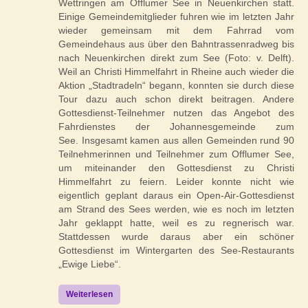
Wettringen am Offlumer See in Neuenkirchen statt.
Einige Gemeindemitglieder fuhren wie im letzten Jahr
wieder gemeinsam mit dem Fahrrad vom
Gemeindehaus aus über den Bahn­trassen­radweg bis
nach Neuen­kirchen direkt zum See (Foto: v. Delft).
Weil an Christi Himmelfahrt in Rheine auch wieder die
Aktion „Stadtradeln“ begann, konnten sie durch diese
Tour dazu auch schon direkt beitragen. Andere
Gottesdienst-Teilnehmer nutzen das Angebot des
Fahrdienstes der Johannesgemeinde zum
See. Insgesamt kamen aus allen Gemeinden rund 90
Teilnehmerinnen und Teilnehmer zum Offlumer See,
um miteinander den Gottesdienst zu Christi
Himmelfahrt zu feiern. Leider konnte nicht wie
eigentlich geplant daraus ein Open-Air-Gottesdienst
am Strand des Sees werden, wie es noch im letzten
Jahr geklappt hatte, weil es zu regnerisch war.
Stattdessen wurde daraus aber ein schöner
Gottesdienst im Wintergarten des See-Restaurants
„Ewige Liebe“.
Weiterlesen