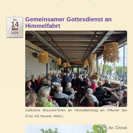
Gemeinsamer Gottesdienst an
Do
14
Himmelfahrt
Mai
2026
Zahlreiche Besucher*innen am Himmelfahrtstag am Offlumer See
(Foto: KG Neuenk.-Wettr.).
An Christi