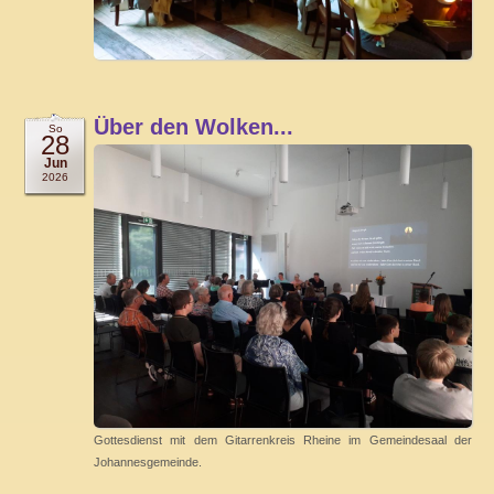
Über den Wolken...
So
28
Jun
2026
Gottesdienst mit dem Gitarrenkreis Rheine im Gemeindesaal der
Johannesgemeinde.